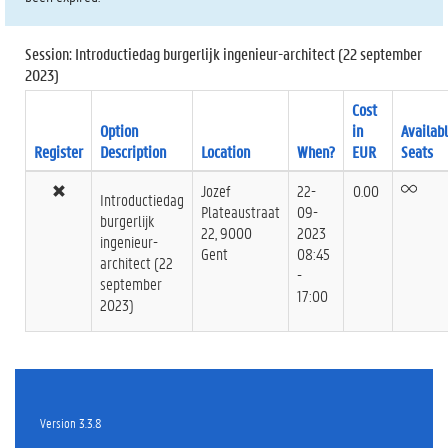
Session: Introductiedag burgerlijk ingenieur-architect (22 september
2023)
Cost
Option
in
Availab
Register
Description
Location
When?
EUR
Seats
Jozef
22-
0.00
Introductiedag
Plateaustraat
09-
burgerlijk
22, 9000
2023
ingenieur-
Gent
08:45
architect (22
-
september
17:00
2023)
Version 3.3.8