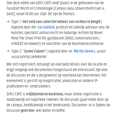
Ook deze editie van GIPLI CAFÉ vindt plaats in de gebouwen van de
Faculteit Recht en Criminologie (Campus Aula, Universiteitstraat 4,
Gent), vanaf 16.00 uur stipt. Dit zijn de thema's:
Topic 1:
Het veld van collectief beheer van rechten in België
|
ingeleid door dhr.
Luc Gulinck
, juridisch en zakelijk adviseur voor de
kunsten, specialist auteursrecht en naburige rechten bij Never
Mind The Small Print BV, gastdocent (KASK, Conservatorium /
HOGENT en howest) en voorzitter van de Kunstwerkcommissie.
Topic 2: "
Green Claims"
| ingeleid door mr.
Myrtle Gevers
,
senior
associate
bij Liedekerke.
Wie zich registreert, ontvangt op voorhand details over de locatie en
krijgt mogelijk ook documenten toegestuurd die interessant zijn voor
de discussies en die u desgewenst op voorhand kan doornemen. Het
evenement is gericht op magistraten, advocaten en andere IP-
praktizijnen en -onderzoekers.
GIPLI CAFÉ is
vrijblijvend en kosteloos
, maar online registratie is
noodzakelijk om logistieke redenen. De discussies gaan enkel door op
de campus, hoofdzakelijk in het Nederlands. Disclaimer: er is tijdens de
discussie
geen bier
, wel water en koffie..