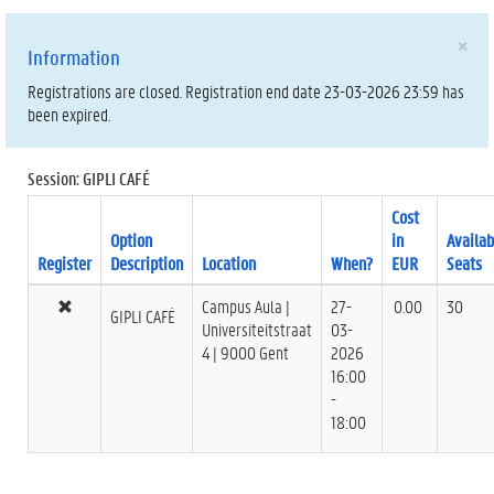
×
Information
Registrations are closed. Registration end date 23-03-2026 23:59 has
been expired.
Session: GIPLI CAFÉ
Cost
Option
in
Availab
Register
Description
Location
When?
EUR
Seats
Campus Aula |
27-
0.00
30
GIPLI CAFÉ
Universiteitstraat
03-
4 | 9000 Gent
2026
16:00
-
18:00