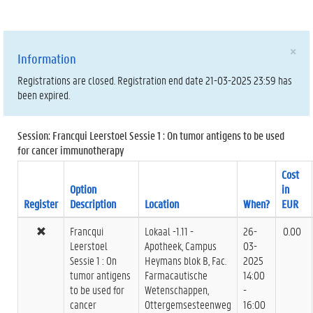
×
Information
Registrations are closed. Registration end date 21-03-2025 23:59 has
been expired.
Session: Francqui Leerstoel Sessie 1 : On tumor antigens to be used
for cancer immunotherapy
Cost
Option
in
Register
Description
Location
When?
EUR
Francqui
Lokaal -1.11 -
26-
0.00
Leerstoel
Apotheek, Campus
03-
Sessie 1 : On
Heymans blok B, Fac.
2025
tumor antigens
Farmacautische
14:00
to be used for
Wetenschappen,
-
cancer
Ottergemsesteenweg
16:00