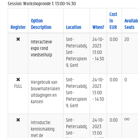
Session: Workshopronde 1: 13:00-14:30
Cost
Option
in
Availab
Register
Description
Location
When?
EUR
Seats
Sint-
24-10-
0.00
20
Interactieve
Pietersabdij,
2023
expo rond
Sint-
13:00
voedselhulp
Pietersplein
- 14:30
9, Gent
Sint-
24-10-
0.00
0
Hergebruik van
FULL
Pietersabdij,
2023
bouwmaterialen:
Sint-
13:00
uitdagingen en
Pietersplein
- 14:30
kansen
9, Gent
Sint-
24-10-
0.00
Introductie:
Pietersabdij,
2023
kennismaking
Sint-
13:00
met de