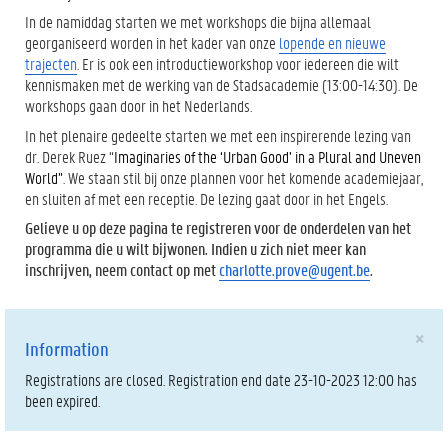
In de namiddag starten we met workshops die bijna allemaal
georganiseerd worden in het kader van onze
lopende en nieuwe
trajecten
. Er is ook een introductieworkshop voor iedereen die wilt
kennismaken met de werking van de Stadsacademie (13:00-14:30). De
workshops gaan door in het Nederlands.
In het plenaire gedeelte starten we met een inspirerende lezing van
dr. Derek Ruez “
Imaginaries of the ‘Urban Good’ in a Plural and Uneven
World”
. We staan stil bij onze plannen voor het komende academiejaar,
en sluiten af met een receptie. De lezing gaat door in het Engels.
Gelieve u op deze pagina te registreren voor de onderdelen van het
programma die u wilt bijwonen. Indien u zich niet meer kan
inschrijven, neem contact op met
charlotte.prove@ugent.be
.
×
Information
Registrations are closed. Registration end date 23-10-2023 12:00 has
been expired.