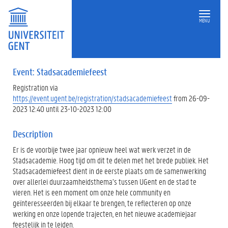
MENU
Event: Stadsacademiefeest
Registration via
https://event.ugent.be/registration/stadsacademiefeest
from 26-09-
2023 12:40 until 23-10-2023 12:00
Description
Er is de voorbije twee jaar opnieuw heel wat werk verzet in de
Stadsacademie. Hoog tijd om dit te delen met het brede publiek. Het
Stadsacademiefeest dient in de eerste plaats om de samenwerking
over allerlei duurzaamheidsthema’s tussen UGent en de stad te
vieren. Het is een moment om onze hele community en
geïnteresseerden bij elkaar te brengen, te reflecteren op onze
werking en onze lopende trajecten, en het nieuwe academiejaar
feestelijk in te leiden.