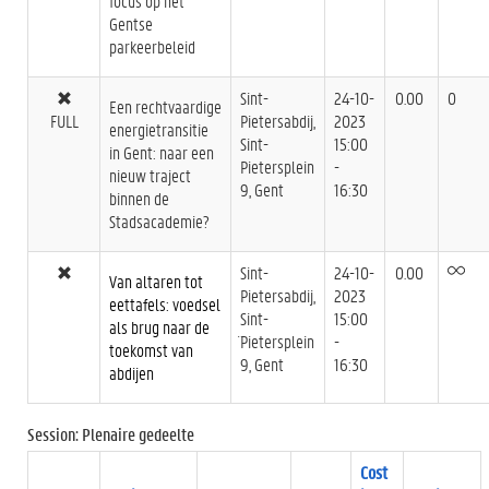
focus op het
Gentse
parkeerbeleid
Sint-
24-10-
0.00
0
Een rechtvaardige
FULL
Pietersabdij,
2023
energietransitie
Sint-
15:00
in Gent: naar een
Pietersplein
-
nieuw traject
9, Gent
16:30
binnen de
Stadsacademie?
Sint-
24-10-
0.00
Van altaren tot
Pietersabdij,
2023
eettafels: voedsel
Sint-
15:00
als brug naar de
¨Pietersplein
-
toekomst van
9, Gent
16:30
abdijen
Session: Plenaire gedeelte
Cost