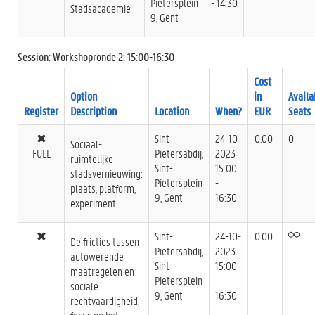
Pietersplein
- 14:30
Stadsacademie
9, Gent
Session: Workshopronde 2: 15:00-16:30
Cost
Option
in
Availa
Register
Description
Location
When?
EUR
Seats
Sint-
24-10-
0.00
0
Sociaal-
FULL
Pietersabdij,
2023
ruimtelijke
Sint-
15:00
stadsvernieuwing:
Pietersplein
-
plaats, platform,
9, Gent
16:30
experiment
Sint-
24-10-
0.00
De fricties tussen
Pietersabdij,
2023
autowerende
Sint-
15:00
maatregelen en
Pietersplein
-
sociale
9, Gent
16:30
rechtvaardigheid: