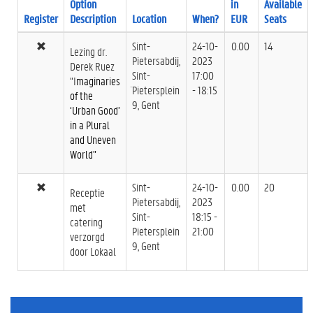
Option
in
Available
Register
Description
Location
When?
EUR
Seats
Sint-
24-10-
0.00
14
Lezing dr.
Pietersabdij,
2023
Derek Ruez
Sint-
17:00
“I
maginaries
¨Pietersplein
- 18:15
of the
9, Gent
‘Urban Good’
in a Plural
and Uneven
World”
Sint-
24-10-
0.00
20
Receptie
Pietersabdij,
2023
met
Sint-
18:15 -
catering
Pietersplein
21:00
verzorgd
9, Gent
door Lokaal