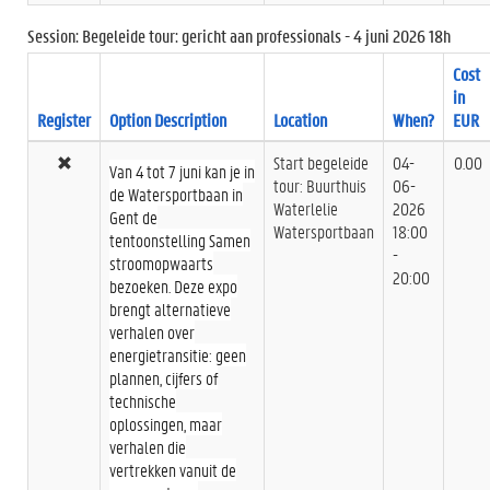
Session: Begeleide tour: gericht aan professionals - 4 juni 2026 18h
Cost
in
Register
Option Description
Location
When?
EUR
Start begeleide
04-
0.00
Van 4 tot 7 juni kan je in
tour: Buurthuis
06-
de Watersportbaan in
Waterlelie
2026
Gent de
Watersportbaan
18:00
tentoonstelling Samen
-
stroomopwaarts
20:00
bezoeken. Deze expo
brengt alternatieve
verhalen over
energietransitie: geen
plannen, cijfers of
technische
oplossingen, maar
verhalen die
vertrekken vanuit de