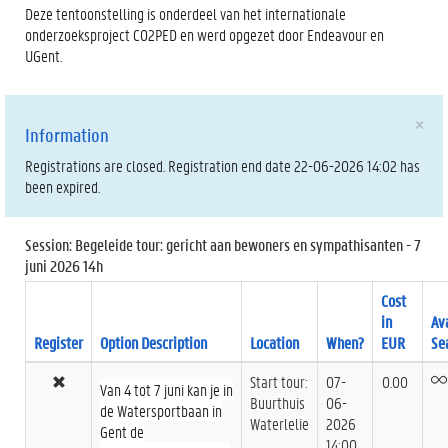
Deze tentoonstelling is onderdeel van het internationale
onderzoeksproject CO2PED en werd opgezet door Endeavour en
UGent.
×
Information
Registrations are closed. Registration end date 22-06-2026 14:02 has
been expired.
Session: Begeleide tour: gericht aan bewoners en sympathisanten - 7
juni 2026 14h
Cost
in
Av
Register
Option Description
Location
When?
EUR
Se
Start tour:
07-
0.00
Van 4 tot 7 juni kan je in
Buurthuis
06-
de Watersportbaan in
Waterlelie
2026
Gent de
14:00