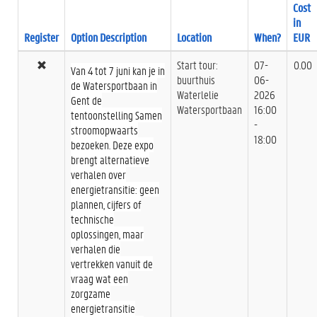
Cost
in
Register
Option Description
Location
When?
EUR
Start tour:
07-
0.00
Van 4 tot 7 juni kan je in
buurthuis
06-
de Watersportbaan in
Waterlelie
2026
Gent de
Watersportbaan
16:00
tentoonstelling Samen
-
stroomopwaarts
18:00
bezoeken. Deze expo
brengt alternatieve
verhalen over
energietransitie: geen
plannen, cijfers of
technische
oplossingen, maar
verhalen die
vertrekken vanuit de
vraag wat een
zorgzame
energietransitie