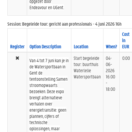
opgezet door
Endeavour en UGent.
Session: Begeleide tour: gericht aan professionals - 4 juni 2026 16h
Cost
in
Register
Option Description
Location
When?
EUR
Start begeleide
04-
0.00
Van 4 tot 7 juni kan je in
tour: buurthuis
06-
de Watersportbaan in
Waterlelie
2026
Gent de
Watersportbaan
16:00
tentoonstelling Samen
-
stroomopwaarts
18:00
bezoeken. Deze expo
brengt alternatieve
verhalen over
energietransitie: geen
plannen, cijfers of
technische
oplossingen, maar