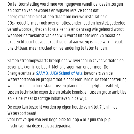
De tentoonstelling werd mee vormgegeven vanuit de ideeën, zorgen
en dromen van bewoners en wijkwerkers. Ze toont dat
energietransitie niet alleen draait om nieuwe installaties of
CO₂‑reductie, maar ook over emoties, onderhoud en herstel, gedeelde
verantwoordelijkheden, lokale kennis en de vraag wie gehoord wordt
wanneer de toekomst van een wijk wordt uitgetekend. Zo maakt de
expo zichtbaar hoeveel expertise er al aanwezig is in de wijk — vaak
onzichtbaar, maar cruciaal om verandering te laten landen.
Samen stroomopwaarts brengt een wijkverhaal in zeven verhalen op
zeven plekken in de buurt. Met bijdragen van onder meer De
Energiecentrale,
SAAMO
,
LUCA School of Arts
, bewoners van de
Watersportbaan en programmatie door Mon Jardin. De tentoonstelling
wil hiermee een brug slaan tussen plannen en dagelijkse realiteit,
tussen technische expertise en lokale kennis, en tussen grote ambities
en kleine, maar krachtige initiatieven in de wijk.
De expo kan bezocht worden op eigen houtje
van 4 tot 7 juni in de
Watersportbaan!
Voor het volgen van een begeleide tour op 4 of 7 juni kan je je
inschrijven via deze registratiepagina.