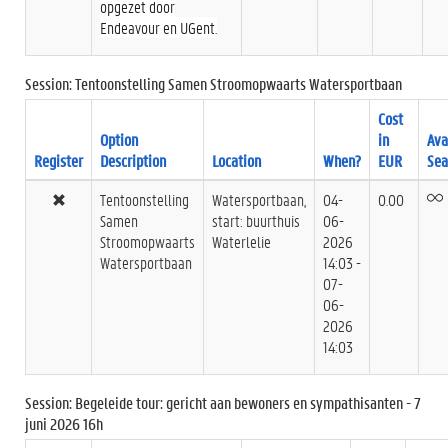
opgezet door
Endeavour en UGent.
Session: Tentoonstelling Samen Stroomopwaarts Watersportbaan
Cost
Option
in
Ava
Register
Description
Location
When?
EUR
Sea
Tentoonstelling
Watersportbaan,
04-
0.00
Samen
start: buurthuis
06-
Stroomopwaarts
Waterlelie
2026
Watersportbaan
14:03 -
07-
06-
2026
14:03
Session: Begeleide tour: gericht aan bewoners en sympathisanten - 7
juni 2026 16h