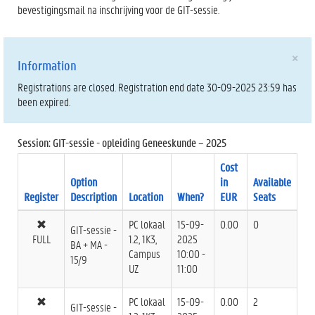
bevestigingsmail na inschrijving voor de GIT-sessie.
×
Information
Registrations are closed. Registration end date 30-09-2025 23:59 has
been expired.
Session: GIT-sessie - opleiding Geneeskunde – 2025
Cost
Option
in
Available
Register
Description
Location
When?
EUR
Seats
PC lokaal
15-09-
0.00
0
GIT-sessie -
FULL
1.2, 1K3,
2025
BA + MA -
Campus
10:00 -
15/9
UZ
11:00
PC lokaal
15-09-
0.00
2
GIT-sessie -