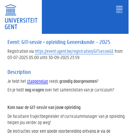
MENU
Event: GIT-sessie - opleiding Geneeskunde – 2025
Registration via
https://event.ugent.be/registration/GITsessieGE
from
03-07-2025 05:00 until 30-09-2025 23:59
Description
Je hebt het
stappenplan
reeds
grondig doorgenomen
?
En je hebt
nog vragen
over het samenstellen van je curriculum?
Kom naar de GIT-sessie van jouw opleiding
.
De facultaire trajectbegeleider of curriculummanager van je opleiding
helpen jou verder op weg!
De instructies voor een goede voorbereiding ontvang je via de